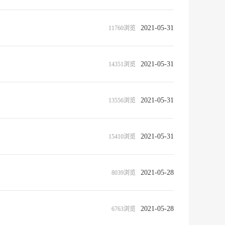
2021-05-31
11760浏览
2021-05-31
14351浏览
2021-05-31
13556浏览
2021-05-31
15410浏览
2021-05-28
8039浏览
2021-05-28
6763浏览