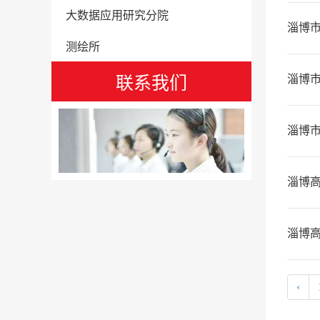
大数据应用研究分院
淄博市
测绘所
联系我们
淄博
淄博市
淄博高
淄博高
‹